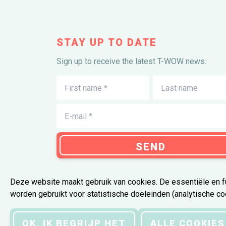
STAY UP TO DATE
Sign up to receive the latest T-WOW news.
SEND
Deze website maakt gebruik van cookies. De essentiële en fu
worden gebruikt voor statistische doeleinden (analytische co
Terms and
Privacy
•
•
Disc
OK, IK BEGRIJP HET
ALLE COOKIES