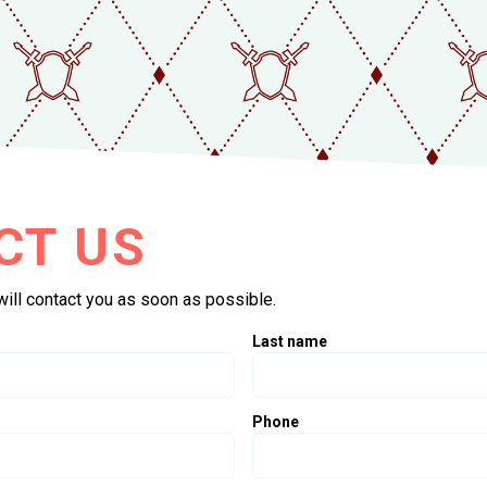
CT US
THREE MOST
QUESTIONS!
 will contact you as soon as possible.
Last name
When can I play?
 EXPERIENCE
What if my smartpho
Phone
ET STARTED?
How much data will i 