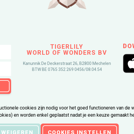
DO
TIGERLILY
WORLD OF WONDERS BV
Kanunnik De Deckerstraat 26, B2800 Mechelen
BTW BE 0765 352 269 0456/08.04.54
ctionele cookies zijn nodig voor het goed functioneren van de 
okies) en worden enkel geplaatst nadat je een keuze gemaakt heb
laimer
 WEIGEREN
COOKIES INSTELLEN