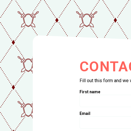
GO BACK
HOME
CONTA
CITIES
Fill out this form and we
First name
TAILORED
Email
HOW TO G