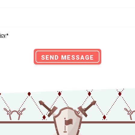
Y ASKED
MORE INFO
DOWNLOAD
THE
icy
.*
SEND MESSAGE