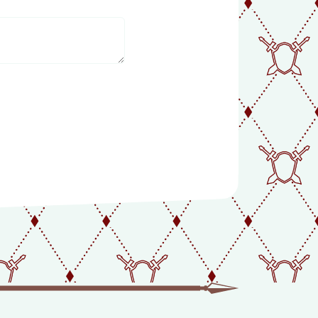
FUN FOR
YOUNG AND
APP
OLD!